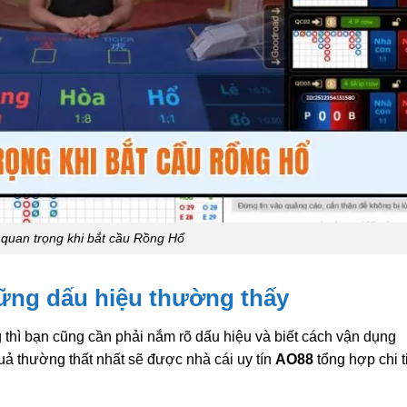
quan trọng khi bắt cầu Rồng Hổ
ững dấu hiệu thường thấy
g thì bạn cũng cần phải nắm rõ dấu hiệu và biết cách vận dụng
ả thường thất nhất sẽ được nhà cái uy tín
AO88
tổng hợp chi t